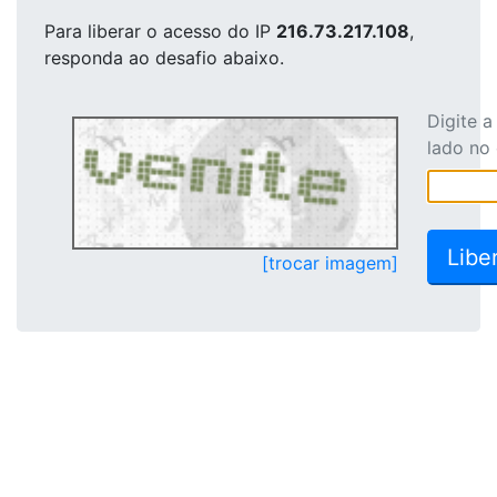
Para liberar o acesso
do IP
216.73.217.108
,
responda ao desafio abaixo.
Digite 
lado no
[trocar imagem]