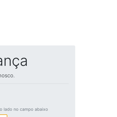
ança
nosco.
ao lado no campo abaixo