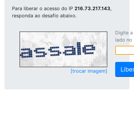
Para liberar o acesso
do IP
216.73.217.143
,
responda ao desafio abaixo.
Digite 
lado no
[trocar imagem]