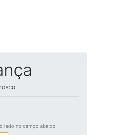
ança
nosco.
ao lado no campo abaixo