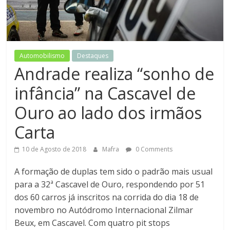
jornal
do
Esporte
Automobilismo
Destaques
Andrade realiza “sonho de
Motor
infância” na Cascavel de
Ouro ao lado dos irmãos
Carta
10 de Agosto de 2018
Mafra
0 Comments
A formação de duplas tem sido o padrão mais usual
para a 32ª Cascavel de Ouro, respondendo por 51
dos 60 carros já inscritos na corrida do dia 18 de
novembro no Autódromo Internacional Zilmar
Beux, em Cascavel. Com quatro pit stops