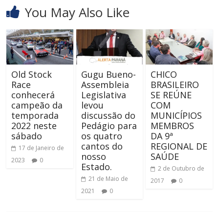
You May Also Like
Old Stock
Gugu Bueno-
CHICO
Race
Assembleia
BRASILEIRO
conhecerá
Legislativa
SE REÚNE
campeão da
levou
COM
temporada
discussão do
MUNICÍPIOS
2022 neste
Pedágio para
MEMBROS
sábado
os quatro
DA 9ª
cantos do
REGIONAL DE
17 de Janeiro de
nosso
SAÚDE
2023
0
Estado.
2 de Outubro de
21 de Maio de
2017
0
2021
0