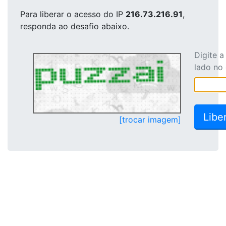
Para liberar o acesso
do IP
216.73.216.91
,
responda ao desafio abaixo.
Digite 
lado no
[trocar imagem]