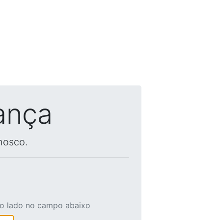
ança
nosco.
ao lado no campo abaixo