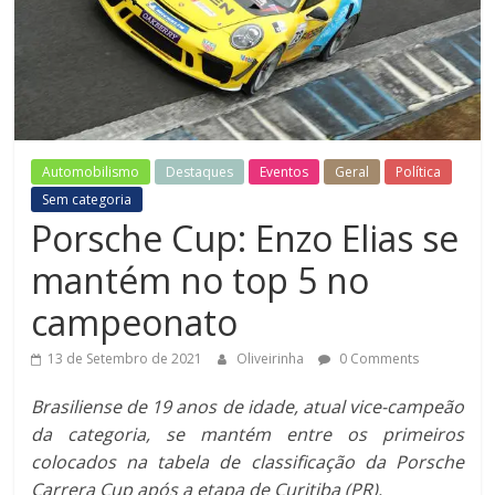
jornal
do
Esporte
Motor
Automobilismo
Destaques
Eventos
Geral
Política
Sem categoria
Porsche Cup: Enzo Elias se
mantém no top 5 no
campeonato
13 de Setembro de 2021
Oliveirinha
0 Comments
Brasiliense de 19 anos de idade, atual vice-campeão
da categoria, se mantém entre os primeiros
colocados na tabela de classificação da Porsche
Carrera Cup após a etapa de Curitiba (PR).