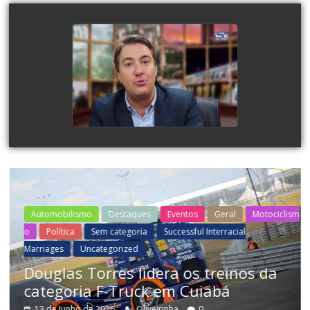
DEPUTADO FEDERAL
GIACOBO E PREFEITO
CHICO BRASILEIRO FALAM
SOBRE A PISTA DE
ARRANCADA EM FOZ
watch video
Automobilismo
Destaques
Eventos
Geral
Motociclism
o
Política
Sem categoria
Successful Interracial
Marriages
Uncategorized
Douglas Torres lidera os treinos da
categoria F-Truck em Cuiabá
13 de Junho de 2026
Oliveirinha
0