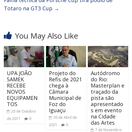
Totaro na GT3 Cup
→
You May Also Like
UPA JOÃO
Projeto do
Autódromo
SAMEK
Refis de 2021
do Rio:
RECEBE
chega à
Masterplan e
NOVOS
Câmara
traçado da
EQUIPAMEN
Municipal de
pista são
TOS
Foz do
apresentado
Iguaçu
s em evento
20 de Outubro
na Cidade
30 de Abril de
de 2017
0
das Artes
2021
0
7 de Novembro