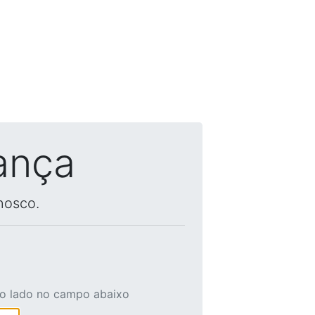
ança
nosco.
ao lado no campo abaixo