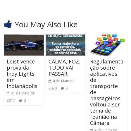
You May Also Like
Leist vence
CALMA, FOZ.
Regulamenta
prova da
TUDO VAI
ção sobre
Indy Lights
PASSAR.
aplicativos
em
de
4 de Maio de
Indianápolis
transporte
2020
0
de
31 de Maio de
passageiros
2017
0
voltou a ser
tema de
reunião na
Câmara
4 de Junho de