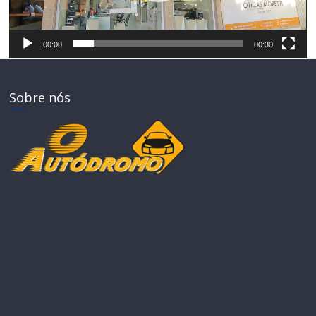
Reprodutor
de
vídeo
00:00
00:30
Sobre nós