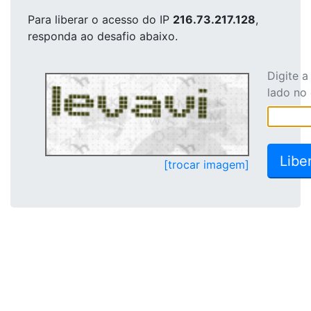
Para liberar o acesso
do IP
216.73.217.128
,
responda ao desafio abaixo.
Digite 
lado no
[trocar imagem]