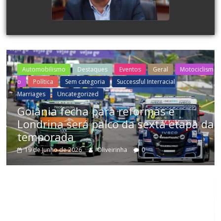
ARRANCADA EM FOZ
watch video
sm
Automobilismo
Destaques
Eventos
Geral
Motociclism
o
Política
Sem categoria
Successful Interracial
Marriages
Uncategorized
Goiânia fecha para reformas e
Londrina será palco da sexta etapa da
temporada
19 de Junho de 2026
Oliveirinha
0