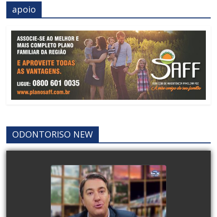
apoio
ODONTORISO NEW
DEPUTADO FEDERAL
GIACOBO E PREFEITO
CHICO BRASILEIRO FALAM
SOBRE A PISTA DE