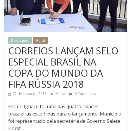
jornal
do
Esporte
Destaques
Geral
Motor
CORREIOS LANÇAM SELO
ESPECIAL BRASIL NA
COPA DO MUNDO DA
FIFA RÚSSIA 2018
27 de Junho de 2018
Mafra
0 Comments
Foz do Iguaçu foi uma das quatro cidades
brasileiras escolhidas para o lançamento; Município
foi representado pela secretária de Governo Salete
Horst