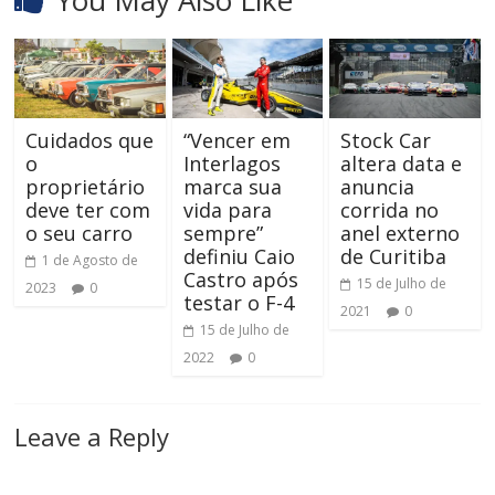
Cuidados que
“Vencer em
Stock Car
o
Interlagos
altera data e
proprietário
marca sua
anuncia
deve ter com
vida para
corrida no
o seu carro
sempre”
anel externo
definiu Caio
de Curitiba
1 de Agosto de
Castro após
15 de Julho de
2023
0
testar o F-4
2021
0
15 de Julho de
2022
0
Leave a Reply