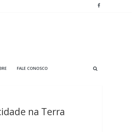
e Cuiabá
ssos disponíveis
campeonato
ente e série de pódios na Copa Truck
BRE
FALE CONOSCO
idade na Terra