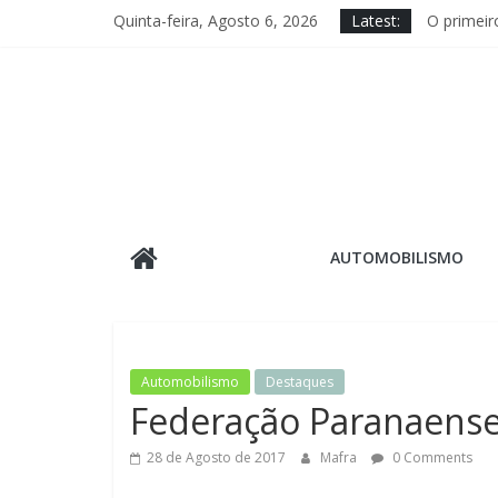
Skip
Quinta-feira, Agosto 6, 2026
Latest:
O primeir
to
Com ingre
content
MOTO1000G
Histórica
D+ Motors
O
AUTOMOBILISMO
Autódromo
–
Automobilismo
Destaques
O
Federação Paranaense
28 de Agosto de 2017
Mafra
0 Comments
jornal