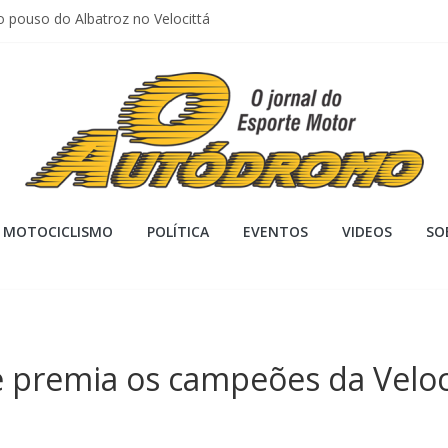
o pouso do Albatroz no Velocittá
ssos a partir de R$30, Copa Truck abre vendas para etapa noturna d
P retorna a Cascavel em 2 de agosto com oito categorias de ingre
, etapa noturna de Cuiabá entrega tudo em emoção e põe fogo no 
port encara etapa noturna de Cuiabá focada em manter rota ascend
MOTOCICLISMO
POLÍTICA
EVENTOS
VIDEOS
SO
 premia os campeões da Veloc