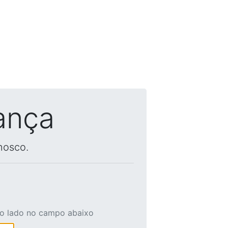
ança
nosco.
ao lado no campo abaixo