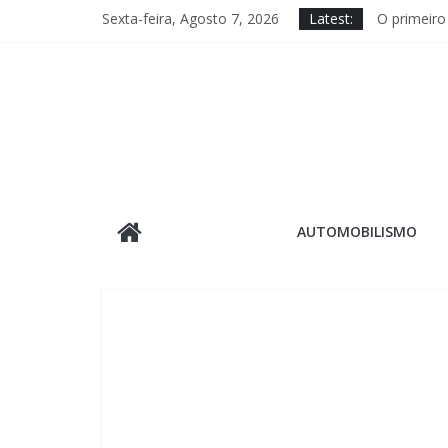
Skip
Sexta-feira, Agosto 7, 2026
Latest:
O primeiro
to
Com ingres
content
MOTO1000GP
Histórica,
D+ Motorsp
O
AUTOMOBILISMO
Autódromo
–
O
jornal