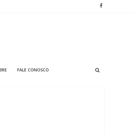
 Cuiabá
sos disponíveis
ampeonato
nte e série de pódios na Copa Truck
BRE
FALE CONOSCO