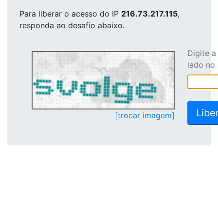
Para liberar o acesso
do IP
216.73.217.115
,
responda ao desafio abaixo.
Digite 
lado no
[trocar imagem]